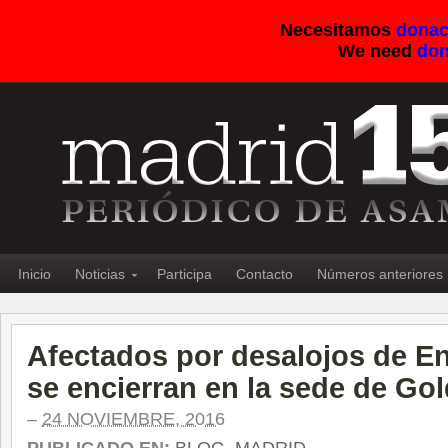
Necesitamos
donac
We need
don
Inicio
Noticias
Participa
Contacto
Números anteriores
Afectados por desalojos de E
se encierran en la sede de G
–
24 NOVIEMBRE, 2016