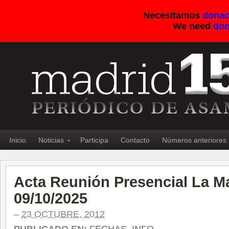
Necesitamos
donac
We need
don
Inicio
Noticias
Participa
Contacto
Números anteriores
Acta Reunión Presencial La Ma
09/10/2025
–
23 OCTUBRE, 2012