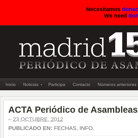
Necesitamos
donac
We need
don
Inicio
Noticias
Participa
Contacto
Números anteriores
ACTA Periódico de Asambleas
–
23 OCTUBRE, 2012
PUBLICADO EN:
FECHAS, INFO.