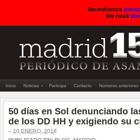
Necesitamos
donac
We need
don
Inicio
Noticias
Participa
Contacto
Números anteriores
50 días en Sol denunciando la
de los DD HH y exigiendo su 
–
10 ENERO, 2018