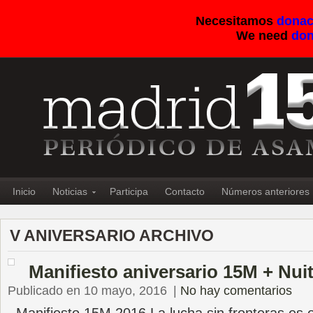
Necesitamos
donac
We need
don
Inicio
Noticias
Participa
Contacto
Números anteriores
V ANIVERSARIO ARCHIVO
Manifiesto aniversario 15M + Nui
Publicado en 10 mayo, 2016
|
No hay comentarios