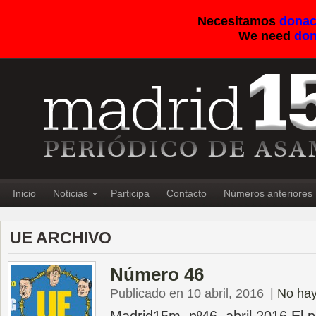
Necesitamos
donac
We need
don
Inicio
Noticias
Participa
Contacto
Números anteriores
UE ARCHIVO
Número 46
Publicado en 10 abril, 2016
|
No hay