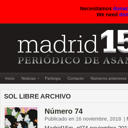
Necesitamos
donac
We need
don
Inicio
Noticias
Participa
Contacto
Números anteriores
SOL LIBRE ARCHIVO
Número 74
Publicado en 16 noviembre, 2018
|