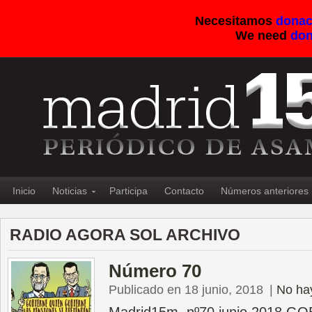
Necesitamos
donac
We need
don
Inicio
Noticias
Participa
Contacto
Números anteriores
RADIO AGORA SOL ARCHIVO
Número 70
Publicado en 18 junio, 2018
|
No ha