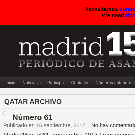
Necesitamos
donac
We need
don
Inicio
Noticias
Participa
Contacto
Números anteriores
QATAR ARCHIVO
Número 61
Publicado en 16 septiembre, 2017
|
No hay comentari