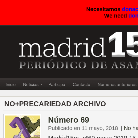
Necesitamos
donac
We need
don
Inicio
Noticias
Participa
Contacto
Números anteriores
NO+PRECARIEDAD ARCHIVO
Número 69
Publicado en 11 mayo, 2018
|
No ha