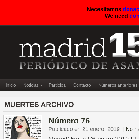
Necesitamos
donac
We need
don
Inicio
Noticias
Participa
Contacto
Números anteriores
MUERTES ARCHIVO
Número 76
Publicado en 21 enero, 2019
|
No h