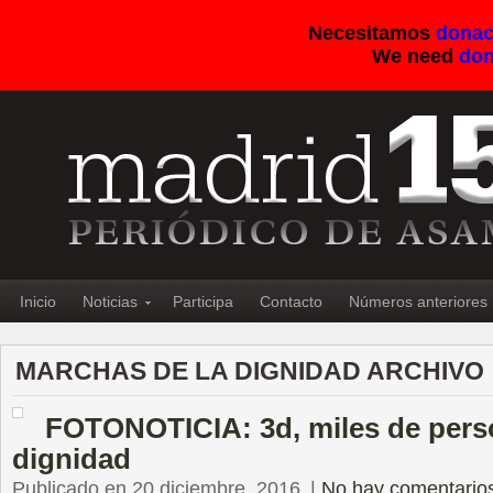
Necesitamos
donac
We need
don
Inicio
Noticias
Participa
Contacto
Números anteriores
MARCHAS DE LA DIGNIDAD ARCHIVO
FOTONOTICIA: 3d, miles de pers
dignidad
Publicado en 20 diciembre, 2016
|
No hay comentario