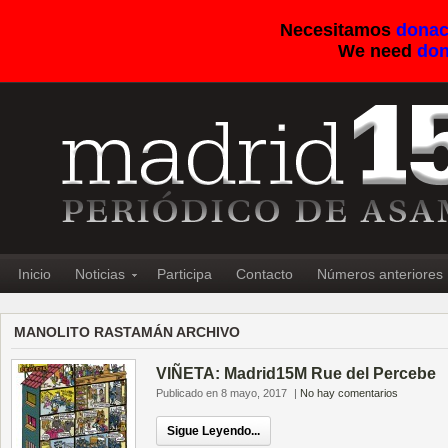
Necesitamos
donac
We need
don
Inicio
Noticias
Participa
Contacto
Números anteriores
MANOLITO RASTAMÁN ARCHIVO
VIÑETA: Madrid15M Rue del Percebe
Publicado en 8 mayo, 2017
|
No hay comentarios
Sigue Leyendo...