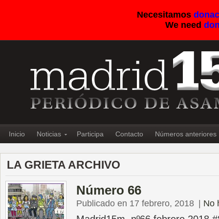
Necesitamos
donac
We need
don
Inicio
Noticias
Participa
Contacto
Números anteriores
LA GRIETA ARCHIVO
Número 66
Publicado en 17 febrero, 2018
|
No 