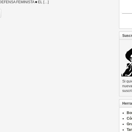
EFENSA FEMINISTA ■ EL […]
Suscr
Si qu
nueva 
suscri
Herra
Bo
Có
Gru
Ta