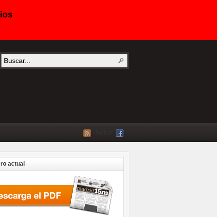
ios
Twitter
o actual