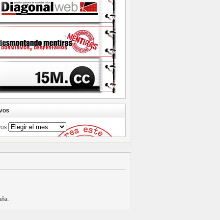
vos
vos
aña
.