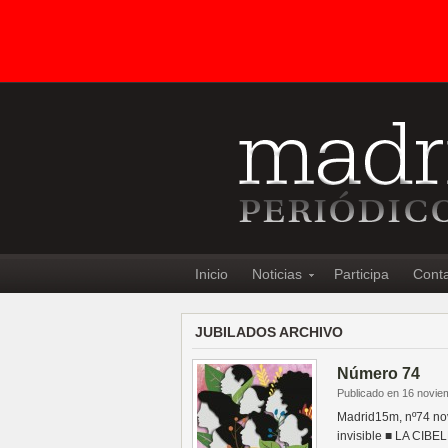
Inicio
Noticias
Participa
Cont
JUBILADOS ARCHIVO
Número 74
Publicado en 16 novie
Madrid15m, nº74 no
invisible ■ LA CI