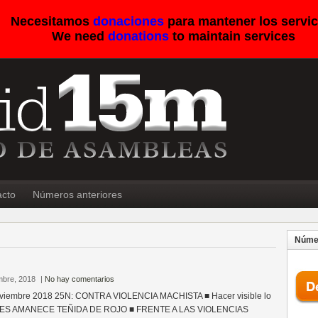
Necesitamos
donaciones
para mantener los servic
We need
donations
to maintain services
acto
Números anteriores
Númer
mbre, 2018
|
No hay comentarios
viembre 2018 25N: CONTRA VIOLENCIA MACHISTA ■ Hacer visible lo
BELES AMANECE TEÑIDA DE ROJO ■ FRENTE A LAS VIOLENCIAS