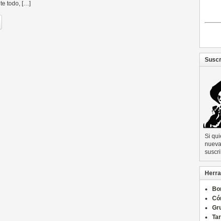
te todo, […]
Suscr
Si qu
nueva 
suscri
Herra
Bo
Có
Gru
Ta