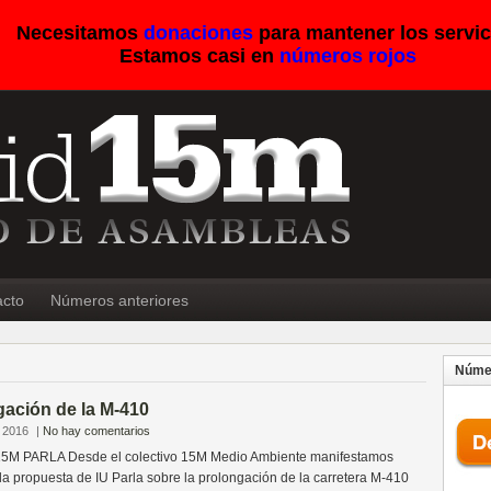
Necesitamos
donaciones
para mantener los servic
Estamos casi en
números rojos
acto
Números anteriores
Númer
gación de la M-410
 2016
|
No hay comentarios
M PARLA Desde el colectivo 15M Medio Ambiente manifestamos
la propuesta de IU Parla sobre la prolongación de la carretera M-410