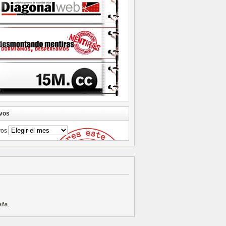
vos
vos
aña
.