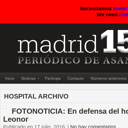
Necesitamos
donac
We need
don
Inicio
Noticias
Participa
Contacto
Números anteriores
HOSPITAL ARCHIVO
FOTONOTICIA: En defensa del hos
Leonor
Publicado en 17 julio, 2016
|
No hay comentarios