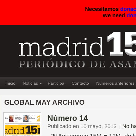
Necesitamos
donac
We need
don
Inicio
Noticias
Participa
Contacto
Números anteriores
GLOBAL MAY ARCHIVO
Número 14
Publicado en 10 mayo, 2013
|
No ha