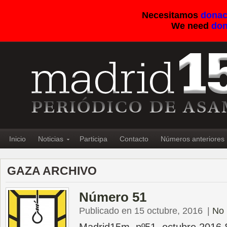
Necesitamos
donac
We need
don
Inicio
Noticias
Participa
Contacto
Números anteriores
GAZA ARCHIVO
Número 51
Publicado en 15 octubre, 2016
|
No 