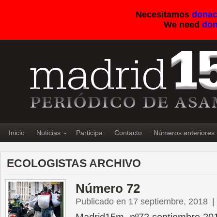
Necesitamos
donac
We need
don
Inicio
Noticias
Participa
Contacto
Números anteriores
ECOLOGISTAS ARCHIVO
Número 72
Publicado en 17 septiembre, 2018
|