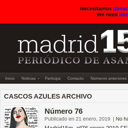
Necesitamos
donac
We need
don
Inicio
Noticias
Participa
Contacto
Números anteriores
CASCOS AZULES ARCHIVO
Número 76
Publicado en 21 enero, 2019
|
No h