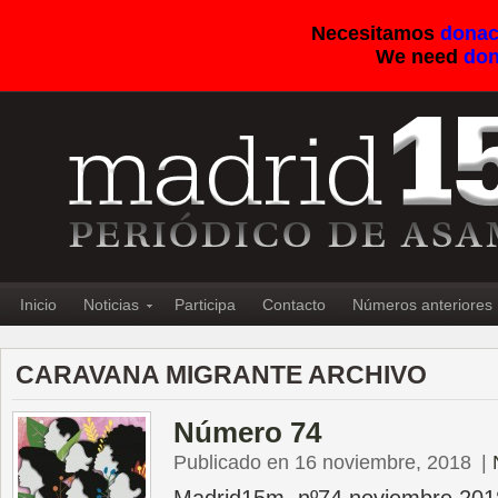
Necesitamos
donac
We need
don
Inicio
Noticias
Participa
Contacto
Números anteriores
CARAVANA MIGRANTE ARCHIVO
Número 74
Publicado en 16 noviembre, 2018
|