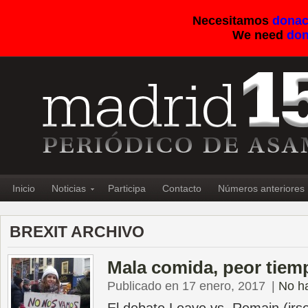
Necesitamos
donac
We need
don
Inicio
Noticias
Participa
Contacto
Números anteriores
BREXIT ARCHIVO
Mala comida, peor tiem
Publicado en 17 enero, 2017
|
No h