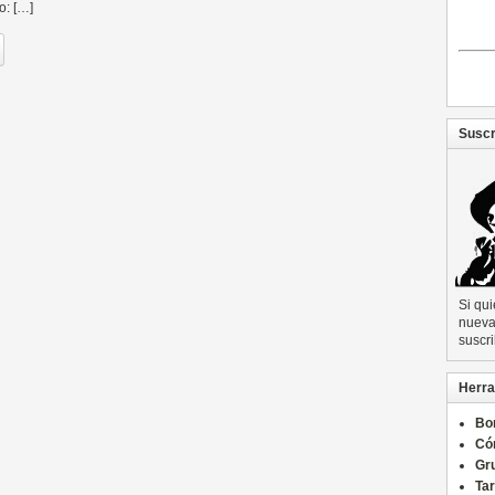
o: […]
Suscr
Si qu
nueva 
suscri
Herra
Bo
Có
Gru
Ta