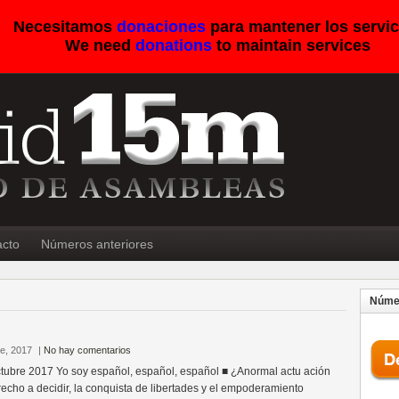
Necesitamos
donaciones
para mantener los servic
We need
donations
to maintain services
acto
Números anteriores
Númer
re, 2017
|
No hay comentarios
tubre 2017 Yo soy español, español, español ■ ¿Anormal actu ación
erecho a decidir, la conquista de libertades y el empoderamiento