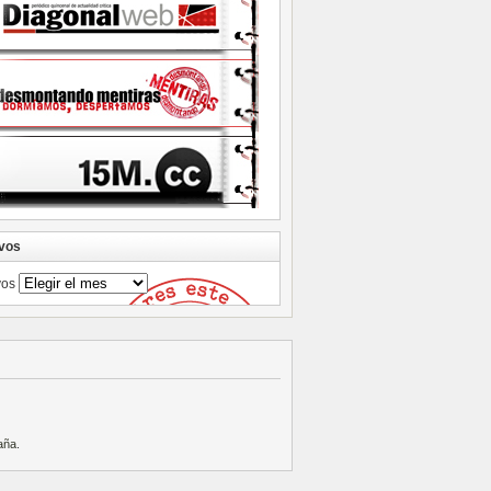
vos
vos
aña
.