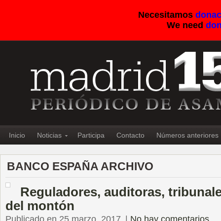
Necesitamos
donac
We need
don
Inicio
Noticias
Participa
Contacto
Números anteriores
BANCO ESPAÑA ARCHIVO
Reguladores, auditoras, tribunale
del montón
Publicado en 25 marzo, 2017
|
No hay comentarios