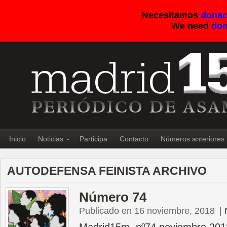
Necesitamos
donac
We need
don
Inicio
Noticias
Participa
Contacto
Números anteriores
AUTODEFENSA FEINISTA ARCHIVO
Número 74
Publicado en 16 noviembre, 2018
|