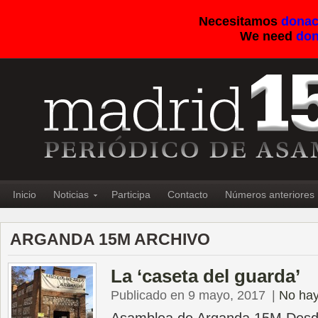
Necesitamos
donac
We need
don
Inicio
Noticias
Participa
Contacto
Números anteriores
ARGANDA 15M ARCHIVO
La ‘caseta del guarda’
Publicado en 9 mayo, 2017
|
No hay