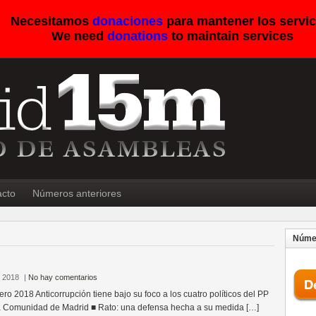
Necesitamos
donaciones
para mantener los servic
We need
donations
to maintain services
acto
Números anteriores
Númer
, 2018
|
No hay comentarios
o 2018 Anticorrupción tiene bajo su foco a los cuatro políticos del PP
a Comunidad de Madrid ■ Rato: una defensa hecha a su medida […]