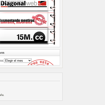
vos
vos
aña
.