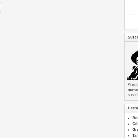
Suscr
Si qu
nueva 
suscri
Herra
Bo
Có
Gru
Ta