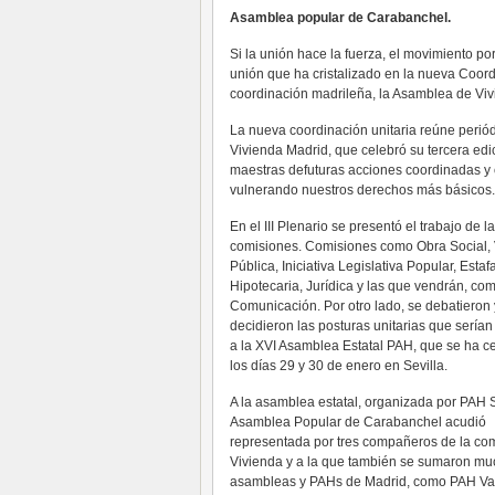
Asamblea popular de Carabanchel.
Si la unión hace la fuerza, el movimiento p
unión que ha cristalizado en la nueva Coor
coordinación madrileña, la Asamblea de Viv
La nueva coordinación unitaria reúne perió
Vivienda Madrid, que celebró su tercera edi
maestras defuturas acciones coordinadas y
vulnerando nuestros derechos más básicos.
En el III Plenario se presentó el trabajo de 
comisiones. Comisiones como Obra Social,
Pública, Iniciativa Legislativa Popular, Estaf
Hipotecaria, Jurídica y las que vendrán, co
Comunicación. Por otro lado, se debatieron 
decidieron las posturas unitarias que serían
a la XVI Asamblea Estatal PAH, que se ha c
los días 29 y 30 de enero en Sevilla.
A la asamblea estatal, organizada por PAH Se
Asamblea Popular de Carabanchel acudió
representada por tres compañeros de la co
Vivienda y a la que también se sumaron mu
asambleas y PAHs de Madrid, como PAH Val