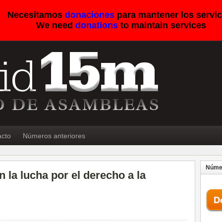
Necesitamos
donaciones
para mantener los servic
We need
donations
to maintain services
acto
Números anteriores
Númer
 la lucha por el derecho a la