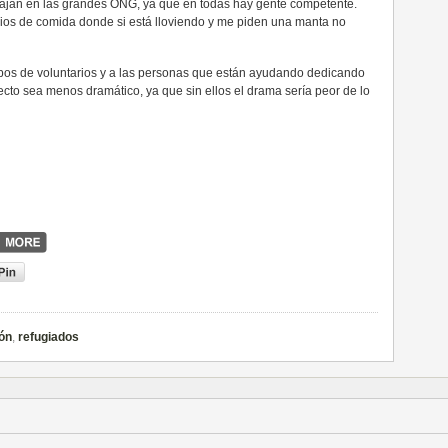
bajan en las grandes ONG, ya que en todas hay gente competente.
ios de comida donde si está lloviendo y me piden una manta no
pos de voluntarios y a las personas que están ayudando dedicando
ecto sea menos dramático, ya que sin ellos el drama sería peor de lo
ón
,
refugiados