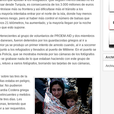
tarios que ayudan a los refugiados. Que lleguen menos balsas no es
ar desde Turquía, es consecuencia de los 3.000 millones de euros
olase más su frontera y así dificultase más el tránsito a los
 mayoría intentaba entrar por el norte de la isla, donde hay menos
menos riesgo, pero al haber más control el número de balsas que
unos 21 kilómetros, ha aumentado, y la mayoría llegan por la noche
do que esto supone.
ertenecientes al grupo de voluntarios de PROEM-AID y dos miembros
daneses, fueron detenidos por los guardacostas griegos al ir a
rior ya se produjo un primer intento de arresto cuando, al ir a socorrer
unto a los refugiados y llevados al puerto de Mitilene. En el puerto se
a Policía, que se mostraba molesta por las cámaras de los fotógrafos
Archi
e se grabase nada de lo que estaban haciendo con este grupo de
, retuvo a varios fotógrafos, borrando las tarjetas de sus cámaras,
Archi
 sobre las tres de la
las estaba en peligro,
ar. No pudieron
uardia Costera griega
elincuentes y metidos
e tres días. Les
sonas, teniendo que
r a ser requeridos.