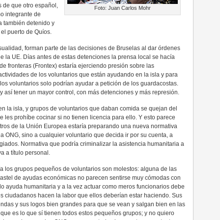
s de que otro español,
Foto: Juan Carlos Mohr
mo integrante de
a también detenido y
el puerto de Quíos.
ualidad, forman parte de las decisiones de Bruselas al dar órdenes
de la UE. Días antes de estas detenciones la prensa local se hacía
e fronteras (Frontex) estaría ejerciendo presión sobre las
actividades de los voluntarios que están ayudando en la isla y para
os voluntarios solo podrían ayudar a petición de los guardacostas.
 y así tener un mayor control, con más detenciones y más represión.
 la isla, y grupos de voluntarios que daban comida se quejan del
 les prohíbe cocinar si no tienen licencia para ello. Y esto parece
istros de la Unión Europea estaría preparando una nueva normativa
 a ONG, sino a cualquier voluntario que decida ir por su cuenta, a
ugiados. Normativa que podría criminalizar la asistencia humanitaria a
 a título personal.
cía los grupos pequeños de voluntarios son molestos: alguna de las
pastel de ayudas económicas no parecen sentirse muy cómodas con
ndo ayuda humanitaria y a la vez actuar como meros funcionarios debe
es ciudadanos hacen la labor que ellos deberían estar haciendo. Sus
endas y sus logos bien grandes para que se vean y salgan bien en las
, que es lo que sí tienen todos estos pequeños grupos; y no quiero