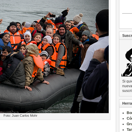
Suscr
Si qu
nueva 
suscri
Herra
Bo
Foto: Juan Carlos Mohr
Có
Gru
Ta