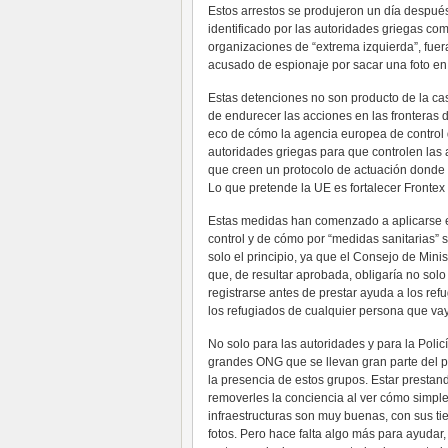
Estos arrestos se produjeron un día despué
identificado por las autoridades griegas co
organizaciones de “extrema izquierda”, fuer
acusado de espionaje por sacar una foto en 
Estas detenciones no son producto de la cas
de endurecer las acciones en las fronteras 
eco de cómo la agencia europea de control d
autoridades griegas para que controlen las 
que creen un protocolo de actuación donde l
Lo que pretende la UE es fortalecer Frontex
Estas medidas han comenzado a aplicarse en
control y de cómo por “medidas sanitarias” se
solo el principio, ya que el Consejo de Min
que, de resultar aprobada, obligaría no solo
registrarse antes de prestar ayuda a los ref
los refugiados de cualquier persona que vaya
No solo para las autoridades y para la Poli
grandes ONG que se llevan gran parte del 
la presencia de estos grupos. Estar presta
removerles la conciencia al ver cómo simpl
infraestructuras son muy buenas, con sus ti
fotos. Pero hace falta algo más para ayudar