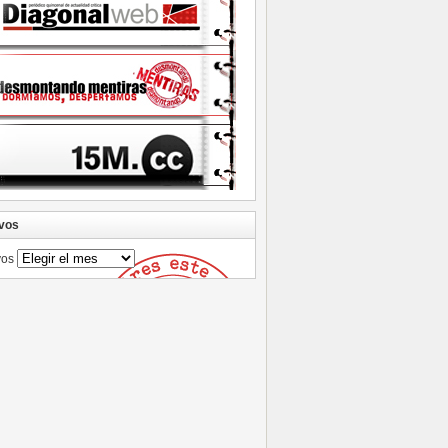
vos
vos