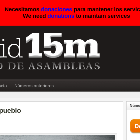
Necesitamos
donaciones
para mantener los servic
We need
donations
to maintain services
acto
Números anteriores
Númer
 pueblo