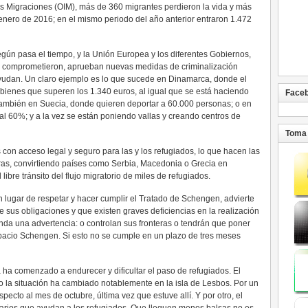
as Migraciones (OIM), más de 360 migrantes perdieron la vida y más
enero de 2016; en el mismo periodo del año anterior entraron 1.472
gún pasa el tiempo, y la Unión Europea y los diferentes Gobiernos,
se comprometieron, aprueban nuevas medidas de criminalización
 ayudan. Un claro ejemplo es lo que sucede en Dinamarca, donde el
bienes que superen los 1.340 euros, al igual que se está haciendo
Face
ambién en Suecia, donde quieren deportar a 60.000 personas; o en
 al 60%; y a la vez se están poniendo vallas y creando centros de
Toma 
s con acceso legal y seguro para las y los refugiados, lo que hacen las
teras, convirtiendo países como Serbia, Macedonia o Grecia en
libre tránsito del flujo migratorio de miles de refugiados.
n lugar de respetar y hacer cumplir el Tratado de Schengen, advierte
 sus obligaciones y que existen graves deficiencias en la realización
manda una advertencia: o controlan sus fronteras o tendrán que poner
spacio Schengen. Si esto no se cumple en un plazo de tres meses
ha comenzado a endurecer y dificultar el paso de refugiados. El
a situación ha cambiado notablemente en la isla de Lesbos. Por un
specto al mes de octubre, última vez que estuve allí. Y por otro, el