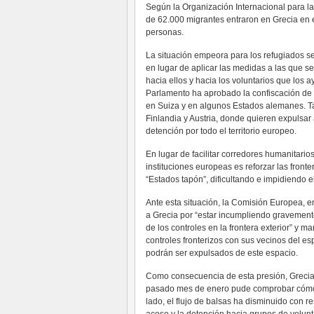
Según la Organización Internacional para l
de 62.000 migrantes entraron en Grecia en 
personas.
La situación empeora para los refugiados se
en lugar de aplicar las medidas a las que 
hacia ellos y hacia los voluntarios que los
Parlamento ha aprobado la confiscación de 
en Suiza y en algunos Estados alemanes. T
Finlandia y Austria, donde quieren expulsar
detención por todo el territorio europeo.
En lugar de facilitar corredores humanitario
instituciones europeas es reforzar las fron
“Estados tapón”, dificultando e impidiendo el 
Ante esta situación, la Comisión Europea, e
a Grecia por “estar incumpliendo gravemente
de los controles en la frontera exterior” y 
controles fronterizos con sus vecinos del e
podrán ser expulsados de este espacio.
Como consecuencia de esta presión, Grecia 
pasado mes de enero pude comprobar cómo l
lado, el flujo de balsas ha disminuido con re