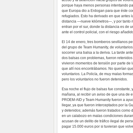
acoso y la detención hacia grupos de volun
porque haya menos personas intentando pas
que Europa dio a Erdogan para que éste contr
refugiados. Esto ha derivado en que antes la
distancia —nueve kilómetros—, y por tanto 
entran por el sur, donde la distancia es de 
ante el control policial, con el riesgo añadi
El 14 de enero, tres bomberos sevillanos p
del grupo de Team Humanity, de voluntarios 
socorrer una balsa a la deriva. La tarde ante
dos balsas con problemas, fueron retenidos j
vivieron momentos de tensión por parte de l
que allí nos encontrábamos. No querían qu
voluntarios. La Policía, de muy malas formas
pero los voluntarios no fueron detenidos.
Esa noche el flujo de balsas fue constante, y
mañana, al recibir un aviso de que una de el
PROEM-AID y Team Humanity fueron a ayud
llegar, ya que fueron interceptados por la G
y detenidos; además fueron tratados como d
en un calabozo en malas condiciones durant
acusan de un delito de tráfico ilegal de per
pagar 15.000 euros por si tuvieran que volve